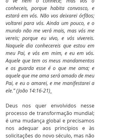
o vê nem o conhece; mas vós o 
conheceis, porque habita convosco, e 
estará em vós. Não vos deixarei órfãos; 
voltarei para vós. Ainda um pouco, e o 
mundo não me verá mais, mas vós me 
vereis; porque eu vivo, e vós vivereis. 
Naquele dia conhecereis que estou em 
meu Pai, e vós em mim, e eu em vós. 
Aquele que tem os meus mandamentos 
e os guarda esse é o que me ama; e 
aquele que me ama será amado de meu 
Pai, e eu o amarei, e me manifestarei a 
ele.” (João 14:16-21)_
Deus nos quer envolvidos nesse 
processo de transformação mundial; 
é uma mudança global e precisamos 
nos adequar aos princípios e às 
solicitações do novo século, mas não 