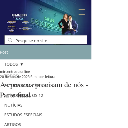
Post
TODOS
mircentrosulonline
TODOS
20 de abr. de 2023
3 min de leitura
As pessoas precisam de nós -
ESTUDO PARA CÉLULAS
Parte final
ESTUDO PARA OS 12
NOTÍCIAS
ESTUDOS ESPECIAIS
ARTIGOS