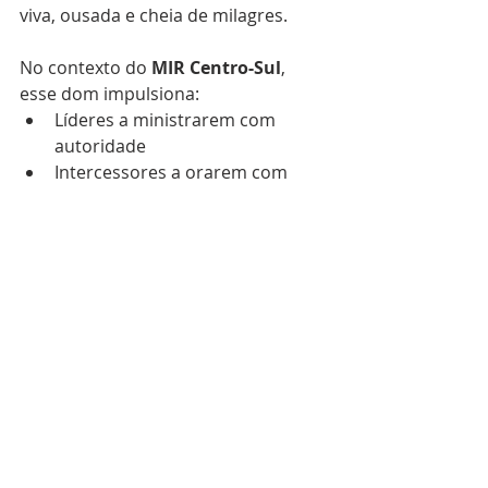
viva, ousada e cheia de milagres.
No contexto do 
MIR Centro-Sul
, 
esse dom impulsiona:
Líderes a ministrarem com 
autoridade
Intercessores a orarem com 
discernimento
Jovens e novos convertidos a 
receberem direção espiritual
Famílias e crianças a 
experimentarem o fluir da 
presença de Deus
🙏 6️⃣ ORIENTAÇÃO 
FINAL AO LÍDER
Após compartilhar o estudo:
Conduza um 
momento de 