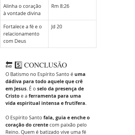
Alinha o coração 
Rm 8:26
à vontade divina
Fortalece a fé e o 
Jd 20
relacionamento 
com Deus
🔚 5️⃣ CONCLUSÃO
O Batismo no Espírito Santo é 
uma 
dádiva para todo aquele que crê 
em Jesus
. É o 
selo da presença de 
Cristo
 e a 
ferramenta para uma 
vida espiritual intensa e frutífera
.
O Espírito Santo 
fala, guia e enche o 
coração do crente
 com paixão pelo 
Reino. Quem é batizado vive uma fé 