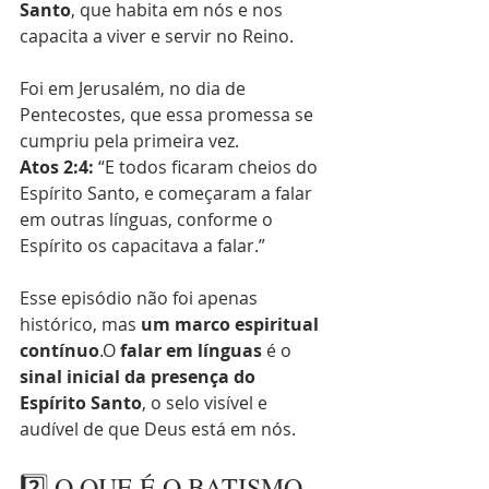
Santo
, que habita em nós e nos 
capacita a viver e servir no Reino.
Foi em Jerusalém, no dia de 
Pentecostes, que essa promessa se 
cumpriu pela primeira vez.
Atos 2:4:
 “E todos ficaram cheios do 
Espírito Santo, e começaram a falar 
em outras línguas, conforme o 
Espírito os capacitava a falar.”
Esse episódio não foi apenas 
histórico, mas 
um marco espiritual 
contínuo
.O 
falar em línguas
 é o 
sinal inicial da presença do 
Espírito Santo
, o selo visível e 
audível de que Deus está em nós.
2️⃣ O QUE É O BATISMO 