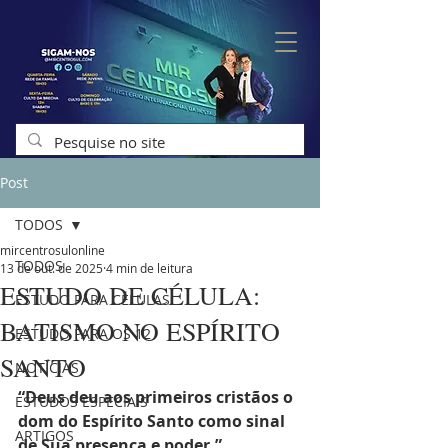
Post
TODOS
mircentrosulonline
TODOS
13 de out. de 2025
4 min de leitura
ESTUDO DE CÉLULA:
ESTUDO PARA CÉLULAS
BATISMO NO ESPÍRITO
ESTUDO PARA OS 12
SANTO
NOTÍCIAS
“Deus deu aos primeiros cristãos o 
ESTUDOS ESPECIAIS
dom do Espírito Santo como sinal 
ARTIGOS
de Sua presença e poder.”