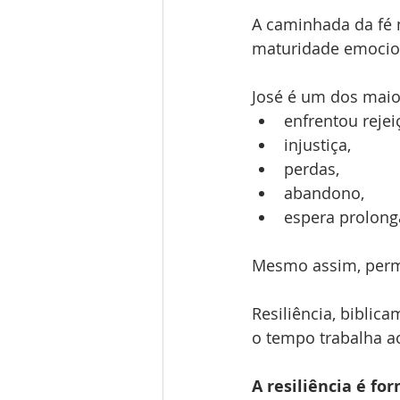
A caminhada da fé n
maturidade emocion
José é um dos maior
enfrentou rejei
injustiça,
perdas,
abandono,
espera prolong
Mesmo assim, perma
Resiliência, biblic
o tempo trabalha a
A resiliência é fo