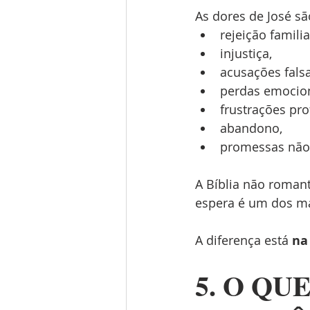
As dores de José s
rejeição familia
injustiça,
acusações falsa
perdas emocion
frustrações pro
abandono,
promessas não
A Bíblia não roman
espera é um dos ma
A diferença está 
na
5. O QU