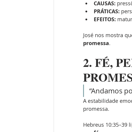
CAUSAS:
 press
PRÁTICAS:
 per
EFEITOS:
 matur
José nos mostra qu
promessa
.
2. FÉ, 
PROMES
“Andamos por
A estabilidade emo
promessa.
Hebreus 10:35–39 li