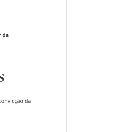
 da 
S
convicção da 