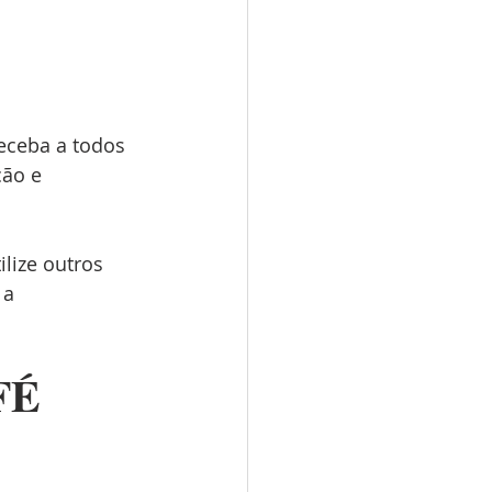
Receba a todos 
ão e 
lize outros 
 a 
É 