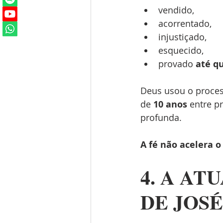
vendido,
acorrentado,
injustiçado,
esquecido,
provado 
até q
Deus usou o process
de 
10 anos
 entre 
profunda.
A fé não acelera o
4. A AT
DE JOSÉ