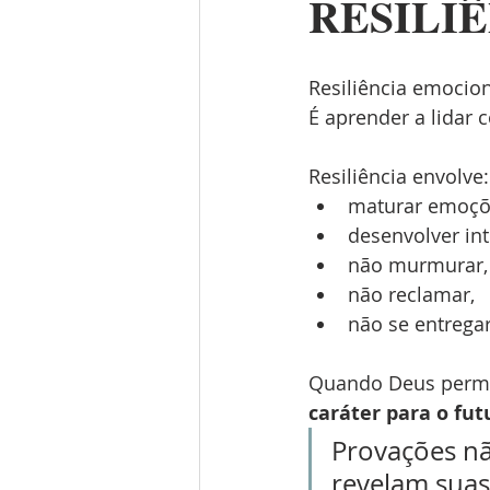
RESILI
Resiliência emocion
É aprender a lidar 
Resiliência envolve:
maturar emoçõ
desenvolver int
não murmurar,
não reclamar,
não se entrega
Quando Deus permite
caráter para o fut
Provações n
revelam suas 