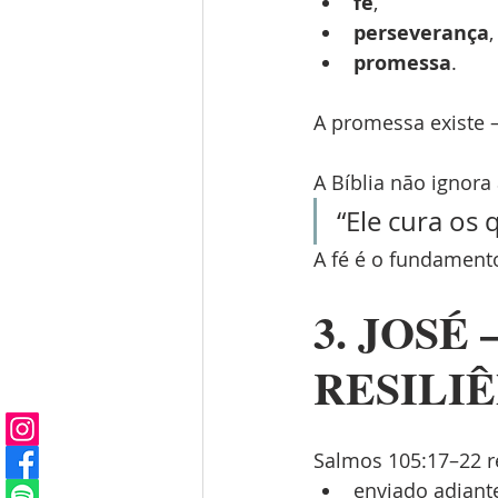
fé
,
perseverança
,
promessa
.
A promessa existe
A Bíblia não ignor
“Ele cura os 
A fé é o fundamento
3. JOSÉ
RESILI
Salmos 105:17–22 r
enviado adiant