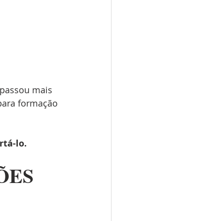
 passou mais 
para formação 
tá-lo.
ÕES 