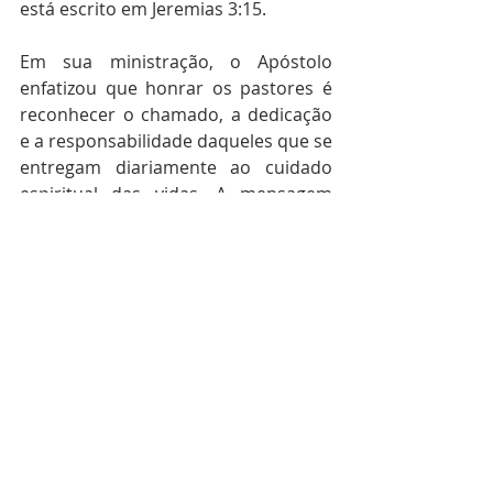
está escrito em Jeremias 3:15.
Em sua ministração, o Apóstolo 
enfatizou que honrar os pastores é 
reconhecer o chamado, a dedicação 
e a responsabilidade daqueles que se 
entregam diariamente ao cuidado 
espiritual das vidas. A mensagem 
levou a igreja a refletir sobre a 
gratidão, o respeito e o valor da 
liderança espiritual estabelecida por 
Deus para fortalecer e conduzir Sua 
Igreja.
NOTÍCIAS