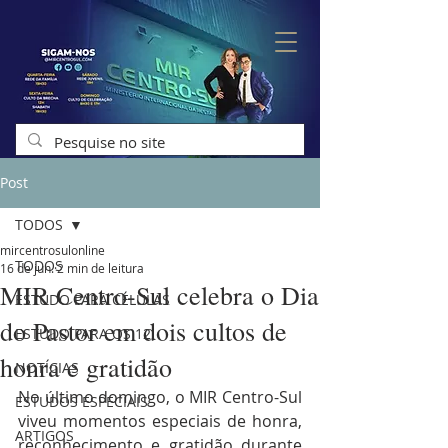
Post
TODOS
mircentrosulonline
TODOS
16 de jun.
2 min de leitura
MIR Centro-Sul celebra o Dia
ESTUDO PARA CÉLULAS
do Pastor em dois cultos de
ESTUDO PARA OS 12
honra e gratidão
NOTÍCIAS
No último domingo, o MIR Centro-Sul 
ESTUDOS ESPECIAIS
viveu momentos especiais de honra, 
ARTIGOS
reconhecimento e gratidão durante 