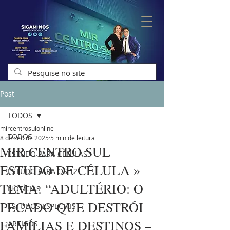
Post
TODOS
mircentrosulonline
TODOS
8 de set. de 2025
5 min de leitura
MIR CENTRO SUL
ESTUDO PARA CÉLULAS
ESTUDO DE CÉLULA »
ESTUDO PARA OS 12
TEMA: “ADULTÉRIO: O
NOTÍCIAS
PECADO QUE DESTRÓI
ESTUDOS ESPECIAIS
FAMÍLIAS E DESTINOS –
ARTIGOS