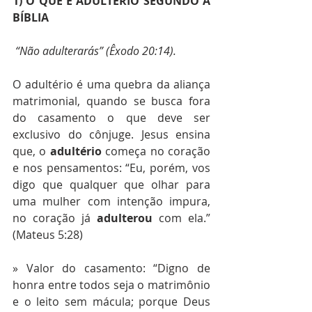
1) O QUE É ADULTÉRIO SEGUNDO A 
BÍBLIA
 “Não adulterarás” (Êxodo 20:14). 
O adultério é uma quebra da aliança 
matrimonial, quando se busca fora 
do casamento o que deve ser 
exclusivo do cônjuge. Jesus ensina 
que, o
 adultério
 começa no coração 
e nos pensamentos: “Eu, porém, vos 
digo que qualquer que olhar para 
uma mulher com intenção impura, 
no coração já 
adulterou
 com ela.” 
(Mateus 5:28) 
» Valor do casamento: “Digno de 
honra entre todos seja o matrimônio 
e o leito sem mácula; porque Deus 