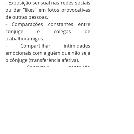
- Exposição sensual nas redes sociais 
ou dar “likes” em fotos provocativas 
de outras pessoas. 
- Comparações constantes entre 
cônjuge e colegas de 
trabalho/amigos. 
- Compartilhar intimidades 
emocionais com alguém que não seja 
o cônjuge (transferência afetiva). 
- Consumir conteúdo 
sensual/pornográfico, que vicia a 
mente e gera comparação e 
insatisfação.
6) COMO VENCER E PROTEGER O 
CASAMENTO 
“Santificai-vos, porque amanhã o 
Senhor fará maravilhas no meio de vós.” 