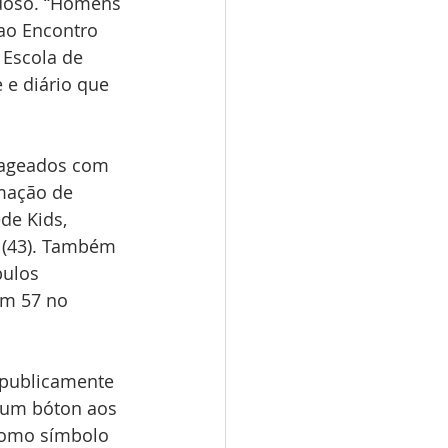
doso. “Homens 
ao Encontro 
Escola de 
e diário que 
nageados com 
mação de 
de Kids, 
 (43). Também 
pulos 
om 57 no 
publicamente 
 um bóton aos 
como símbolo 