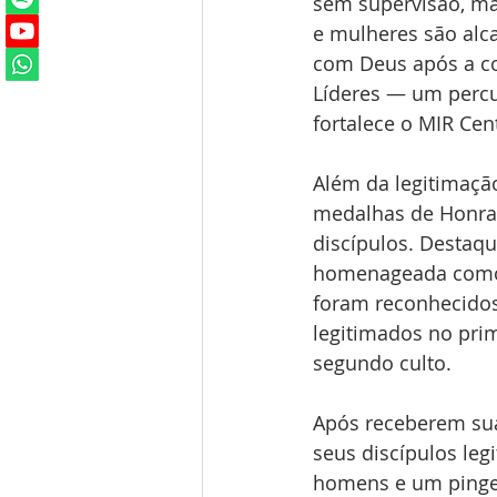
sem supervisão, ma
e mulheres são alc
com Deus após a co
Líderes — um percu
fortalece o MIR Cen
Além da legitimaçã
medalhas de Honra 
discípulos. Destaqu
homenageada como a
foram reconhecidos
legitimados no prim
segundo culto.
Após receberem su
seus discípulos le
homens e um pinge