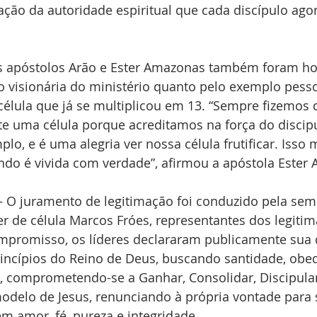
ção da autoridade espiritual que cada discípulo ago
ios apóstolos Arão e Ester Amazonas também foram 
o visionária do ministério quanto pelo exemplo pesso
élula que já se multiplicou em 13. “Sempre fizemos 
te uma célula porque acreditamos na força do discip
lo, e é uma alegria ver nossa célula frutificar. Isso 
ndo é vivida com verdade”, afirmou a apóstola Ester
 juramento de legitimação foi conduzido pela semin
er de célula Marcos Fróes, representantes dos legiti
ompromisso, os líderes declararam publicamente sua 
incípios do Reino de Deus, buscando santidade, obed
a, comprometendo-se a Ganhar, Consolidar, Discipular
odelo de Jesus, renunciando à própria vontade para s
m amor, fé, pureza e integridade.