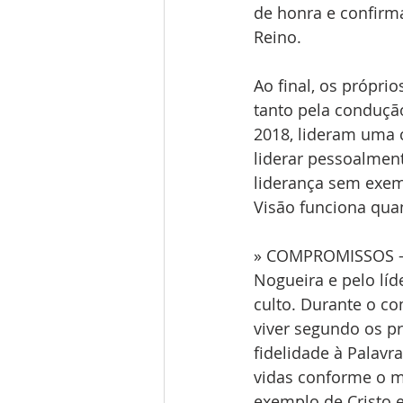
de honra e confirma
Reino.
Ao final, os própr
tanto pela conduçã
2018, lideram uma c
liderar pessoalmen
liderança sem exemp
Visão funciona qua
» COMPROMISSOS – O
Nogueira e pelo líd
culto. Durante o c
viver segundo os pr
fidelidade à Palavr
vidas conforme o m
exemplo de Cristo e