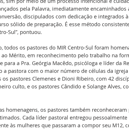
s, sim por meio de um processo intencional e cuida
ançados pela Palavra, imediatamente encaminhados 
nversão, discipulados com dedicação e integrados à 
rso sólido de preparação. É esse método consistente 
tro-Sul”, pontuou.
o, todos os pastores do MIR Centro-Sul foram home
ao Mérito, em reconhecimento pelo trabalho na for
e para a Pra. Geórgia Macêdo, psicóloga e líder da Re
 pastora com o maior número de células da igreja
 os pastores Clemenes e Dioni Ribeiro, com 42 discí
eiro culto, e os pastores Cândido e Solange Alves, c
as homenagens, os pastores também reconheceram 
gitimados. Cada líder pastoral entregou pessoalmente
nte às mulheres que passaram a compor seu M12, 