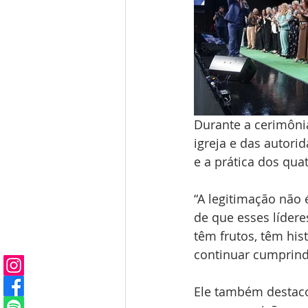
Durante a cerimôni
igreja e das autori
e a prática dos quat
“A legitimação não
de que esses lídere
têm frutos, têm his
continuar cumprind
Ele também destaco