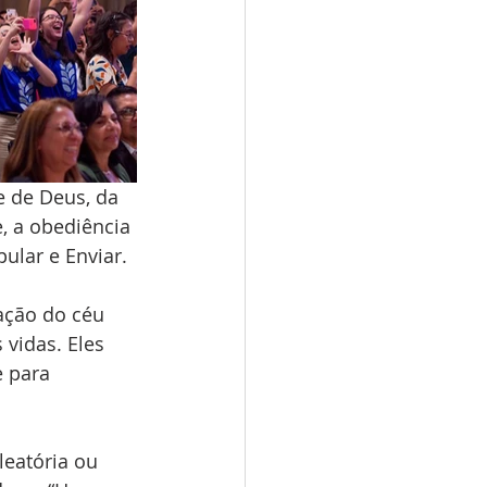
 de Deus, da 
, a obediência 
pular e Enviar.
ação do céu 
vidas. Eles 
e para 
eatória ou 