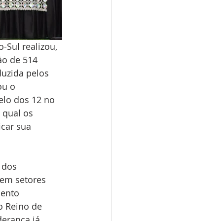
Sul realizou, 
ão de 514 
duzida pelos 
ou o 
elo dos 12 no 
 qual os 
icar sua 
 dos 
 em setores 
mento 
o Reino de 
derança já 