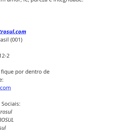
trosul.com
sil (001)
12-2
 fique por dentro de 
: 
e.com
 Sociais:
rosul
ROSUL
sul