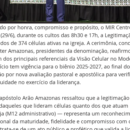
o por honra, compromisso e propósito, o MIR Centro-
29/6), durante os cultos das 8h30 e 17h, a Legitimaç
ndos de 374 células ativas na igreja. A cerimônia, con
ster Amazonas, presidentes da denominação, reafirm
dos principais referenciais da Visão Celular no Mod
ício tem vigência para o biênio 2025-2027, ao final do
o por nova avaliação pastoral e apostólica para verif
nuidade no exercício da liderança.
 apóstolo Arão Amazonas ressaltou que a legitimação
 daqueles que lideram células quanto dos que atuam
reja (M12 administrativo) — representa um reconheci
ucional da maturidade, fidelidade e compromisso com 
trata-se de um ato público e profético que valida a li