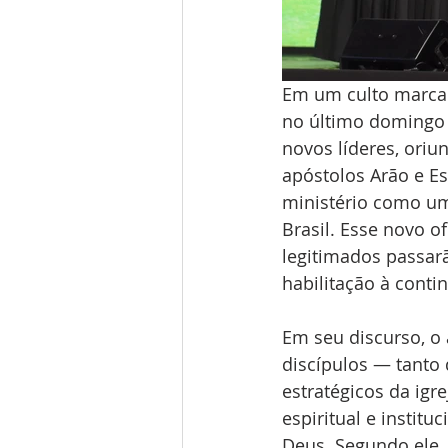
Em um culto marcad
no último domingo (
novos líderes, oriu
apóstolos Arão e E
ministério como um 
Brasil. Esse novo of
legitimados passarã
habilitação à conti
Em seu discurso, o
discípulos — tanto
estratégicos da ig
espiritual e instit
Deus. Segundo ele, 