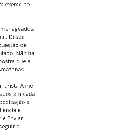
ra exerce no 
homenageados, 
al. Desde 
questão de 
ulado. Não há 
mostra que a 
 Amazonas.
arista Aline 
mados em cada 
dedicação a 
iência e 
 e Enviar 
eguir o 