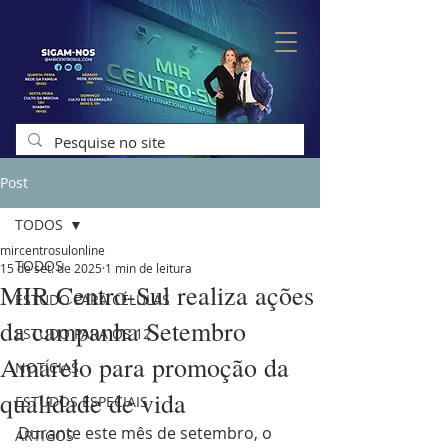
Post
TODOS
mircentrosulonline
TODOS
15 de set. de 2025
1 min de leitura
MIR Centro-Sul realiza ações
ESTUDO PARA CÉLULAS
da campanha Setembro
ESTUDO PARA OS 12
Amarelo para promoção da
NOTÍCIAS
qualidade de vida
ESTUDOS ESPECIAIS
Durante este mês de setembro, o 
ARTIGOS