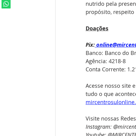
nutrido pela presen
propósito, respeito
Doações
Pix:
online@mircen
Banco: Banco do Bra
Agência: 4218-8
Conta Corrente: 1.2
Acesse nosso site e
tudo o que acontece
mircentrosulonlin
Visite nossas Redes
Instagram: @mircent
Youtube: @MIRCENT