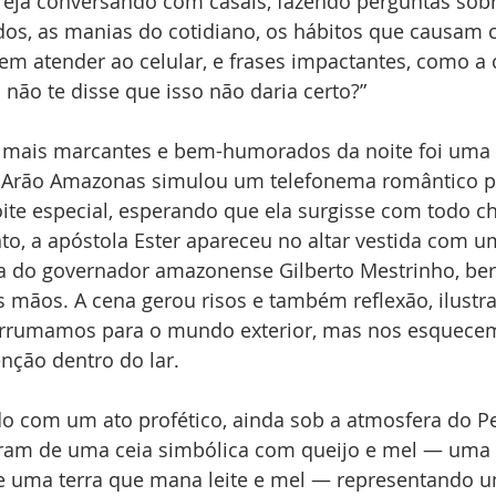
greja conversando com casais, fazendo perguntas sob
s, as manias do cotidiano, os hábitos que causam co
em atender ao celular, e frases impactantes, como a c
 não te disse que isso não daria certo?”
ais marcantes e bem-humorados da noite foi uma
. Arão Amazonas simulou um telefonema romântico pa
te especial, esperando que ela surgisse com todo c
to, a apóstola Ester apareceu no altar vestida com 
 do governador amazonense Gilberto Mestrinho, ber
s mãos. A cena gerou risos e também reflexão, ilustr
arrumamos para o mundo exterior, mas nos esquecem
nção dentro do lar.
do com um ato profético, ainda sob a atmosfera do P
aram de uma ceia simbólica com queijo e mel — uma 
e uma terra que mana leite e mel — representando 