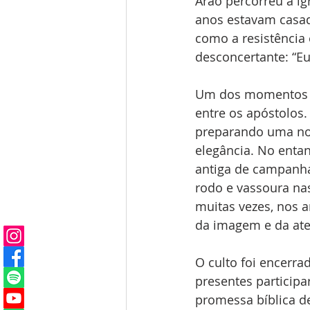
Arão percorreu a i
anos estavam casado
como a resistência 
desconcertante: “Eu
Um dos momentos m
entre os apóstolos
preparando uma noi
elegância. No entan
antiga de campanha
rodo e vassoura na
muitas vezes, nos 
da imagem e da ate
O culto foi encerra
presentes particip
promessa bíblica d