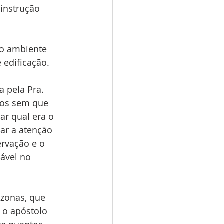
instrução 
o ambiente 
 edificação.
 pela Pra. 
tos sem que 
r qual era o 
ar a atenção 
rvação e o 
ável no 
azonas, que 
 o apóstolo 