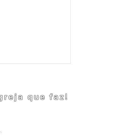
greja que faz!
 Social no CENTRAVES
cuidado, acolhimento e
os
.