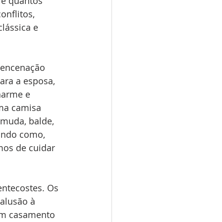
re quantos 
nflitos, 
lássica e 
 encenação 
ra a esposa, 
harme e 
uma camisa 
muda, balde, 
ando como, 
os de cuidar 
entecostes. Os 
alusão à 
um casamento 