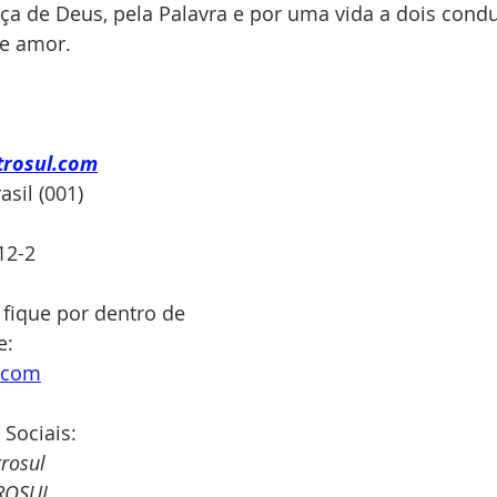
ça de Deus, pela Palavra e por uma vida a dois cond
 e amor.
trosul.com
sil (001)
12-2
 fique por dentro de 
: 
e.com
 Sociais:
rosul
ROSUL