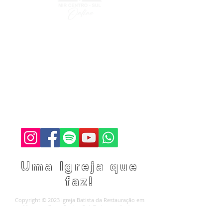
LOCALIZAÇÃO
(92) 3342-7793
(92) 99191-7990
Rua Major Gabriel, 1828,
69020-060
Manaus,
Amazonas, Brasil.
online@mircentrosul.com
Uma Igreja que
faz!
Copyright © 2023 Igreja Batista da Restauração em
Manaus - Zona Centro-Sul. Todos os direitos
reservados.
Termos de Uso
e
Política de Privacidade
.
Powered by Roberto Weber Consultoria.