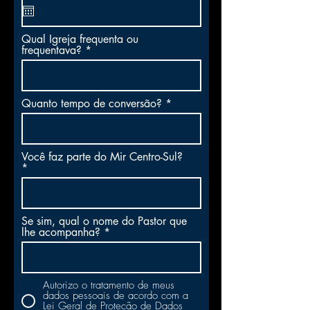
q
u
i
Qual Igreja frequenta ou
r
frequentava?
e
d
Quanto tempo de conversão?
Você faz parte do Mir Centro-Sul?
Se sim, qual o nome do Pastor que
lhe acompanha?
Autorizo o tratamento de meus
dados pessoais de acordo com a
Lei Geral de Proteção de Dados