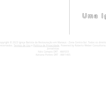
LOCALIZAÇÃO
(92) 3342-7793
(92) 99191-7990
Uma I
Rua Major Gabriel, 1828, 69020-060
Manaus, Amazonas, Brasil.
online@mircentrosul.com
opyright © 2023 Igreja Batista da Restauração em Manaus - Zona Centro-Sul. Todos os direit
reservados.
Termos de Uso
e
Política de Privacidade
. Powered by Roberto Weber Consultoria
Jornalistas
Náis Campos DRT - AM/033
Katiana Pontes DRT - AM/1465