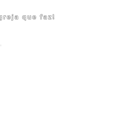
greja que faz!
os
.