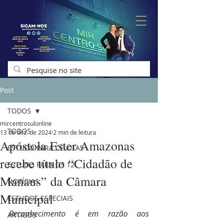
Post
TODOS
mircentrosulonline
TODOS
13 de dez. de 2024
2 min de leitura
Apóstola Ester Amazonas
ESTUDO PARA CÉLULAS
recebe título “Cidadão de
ESTUDO PARA OS 12
Manaus” da Câmara
NOTÍCIAS
Municipal
ESTUDOS ESPECIAIS
Reconhecimento é em razão aos 
ARTIGOS