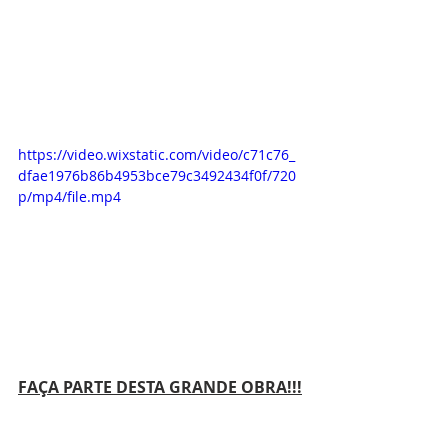
https://video.wixstatic.com/video/c71c76_
dfae1976b86b4953bce79c3492434f0f/720
p/mp4/file.mp4
FAÇA PARTE DESTA GRANDE OBRA!!!