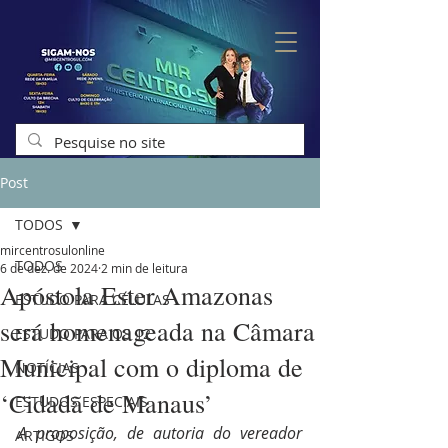
Post
TODOS
mircentrosulonline
TODOS
6 de dez. de 2024
2 min de leitura
Apóstola Ester Amazonas
ESTUDO PARA CÉLULAS
será homenageada na Câmara
ESTUDO PARA OS 12
Municipal com o diploma de
NOTÍCIAS
‘Cidadã de Manaus’
ESTUDOS ESPECIAIS
A proposição, de autoria do vereador 
ARTIGOS