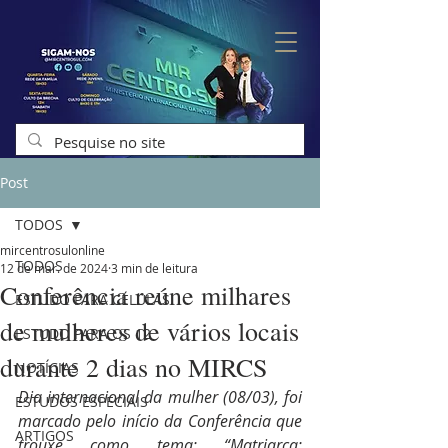
Post
TODOS
mircentrosulonline
TODOS
12 de mar. de 2024
3 min de leitura
Conferência reúne milhares
ESTUDO PARA CÉLULAS
de mulheres de vários locais
ESTUDO PARA OS 12
durante 2 dias no MIRCS
NOTÍCIAS
Dia internacional da mulher (08/03), foi 
ESTUDOS ESPECIAIS
marcado pelo início da Conferência que 
ARTIGOS
trouxe como tema: “Matriarca: 