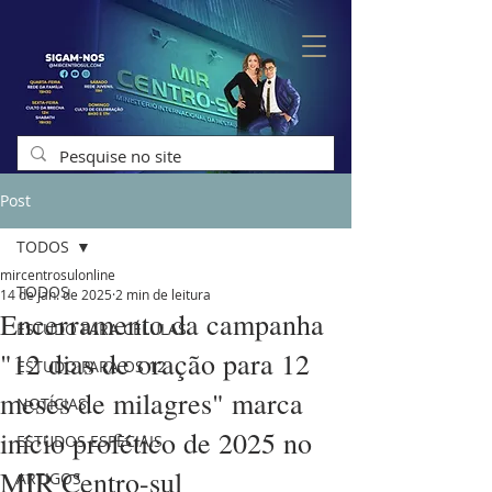
Post
TODOS
mircentrosulonline
TODOS
14 de jan. de 2025
2 min de leitura
Encerramento da campanha
ESTUDO PARA CÉLULAS
"12 dias de oração para 12
ESTUDO PARA OS 12
meses de milagres" marca
NOTÍCIAS
início profético de 2025 no
ESTUDOS ESPECIAIS
MIR Centro-sul
ARTIGOS