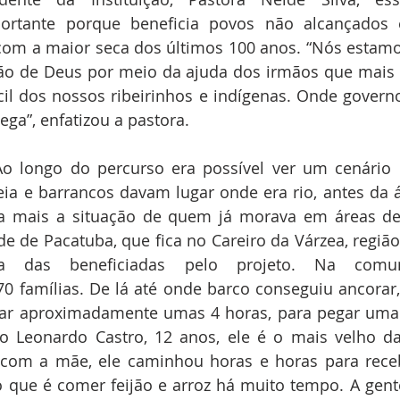
ortante porque beneficia povos não alcançados 
com a maior seca dos últimos 100 anos. “Nós estamos
o de Deus por meio da ajuda dos irmãos que mais 
l dos nossos ribeirinhos e indígenas. Onde govern
ega”, enfatizou a pastora. 
o longo do percurso era possível ver um cenário b
eia e barrancos davam lugar onde era rio, antes da 
 mais a situação de quem já morava em áreas de dif
 de Pacatuba, que fica no Careiro da Várzea, região
 das beneficiadas pelo projeto. Na comun
 famílias. De lá até onde barco conseguiu ancorar,
ar aproximadamente umas 4 horas, para pegar uma c
o Leonardo Castro, 12 anos, ele é o mais velho da 
com a mãe, ele caminhou horas e horas para recebe
 que é comer feijão e arroz há muito tempo. A gente 