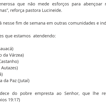
generosa que não mede esforços para abençoar n
nas”, reforça pastora Lucineide.
á nesse fim de semana em outras comunidades e ind
es que estamos  atendendo:
nauacá)
ro da Várzea)
Castanho)
 Autazes)
á)
 da Paz (Jutaí)
ece do pobre empresta ao Senhor, que lhe retr
bios 19:17)