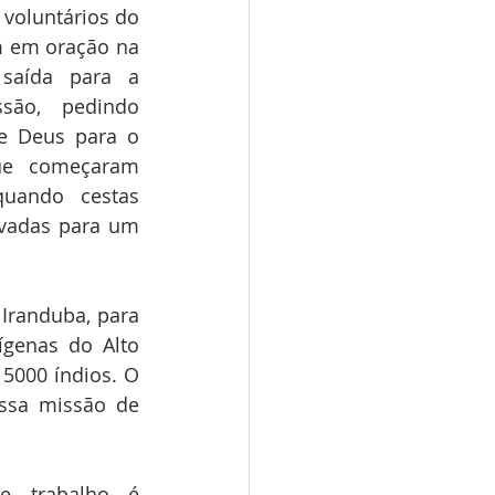
voluntários do 
m em oração na 
saída para a 
são, pedindo 
e Deus para o 
ue começaram 
quando cestas 
evadas para um 
randuba, para 
genas do Alto 
5000 índios. O 
ssa missão de 
e trabalho é 