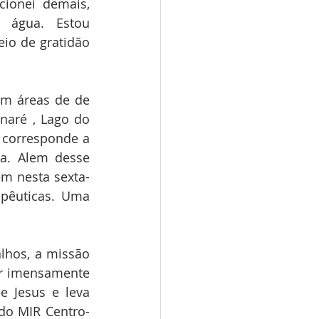
onei demais, 
água. Estou 
io de gratidão 
m áreas de de 
naré , Lago do 
corresponde a 
a. Alem desse 
ém nesta sexta-
apêuticas. Uma 
lhos, a missão 
r imensamente 
 Jesus e leva 
do MIR Centro-