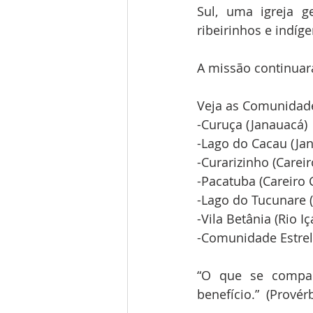
Sul, uma igreja 
ribeirinhos e indíge
A missão continuar
Veja as Comunidad
-Curuça (Janauacá)
-Lago do Cacau (Ja
-Curarizinho (Carei
-Pacatuba (Careiro 
-Lago do Tucunare (
-Vila Betânia (Rio Iç
-Comunidade Estrela
“O que se compad
benefício.”  (Provér