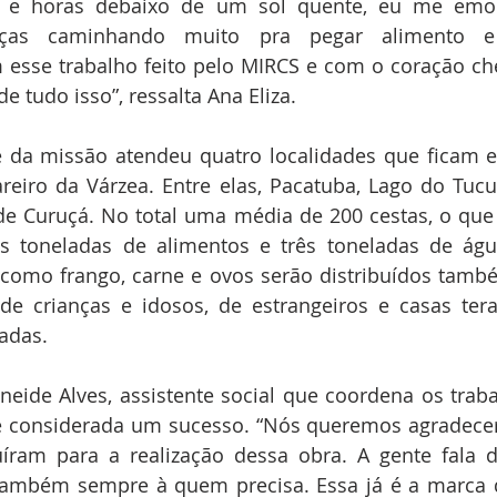
 e horas debaixo de um sol quente, eu me emoci
nças caminhando muito pra pegar alimento e 
esse trabalho feito pelo MIRCS e com o coração che
de tudo isso”, ressalta Ana Eliza.
e da missão atendeu quatro localidades que ficam e
areiro da Várzea. Entre elas, Pacatuba, Lago do Tucu
 Curuçá. No total uma média de 200 cestas, o que 
s toneladas de alimentos e três toneladas de águ
s como frango, carne e ovos serão distribuídos tamb
 de crianças e idosos, de estrangeiros e casas ter
adas. 
neide Alves, assistente social que coordena os traba
é considerada um sucesso. “Nós queremos agradece
íram para a realização dessa obra. A gente fala de
 também sempre à quem precisa. Essa já é a marca 