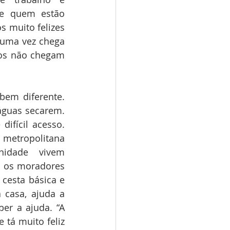
e quem estão 
 muito felizes 
uma vez chega 
os não chegam 
em diferente. 
águas secarem. 
ícil acesso.  
 metropolitana 
idade vivem 
 os moradores 
esta básica e 
casa, ajuda a 
r a ajuda. “A 
tá muito feliz 