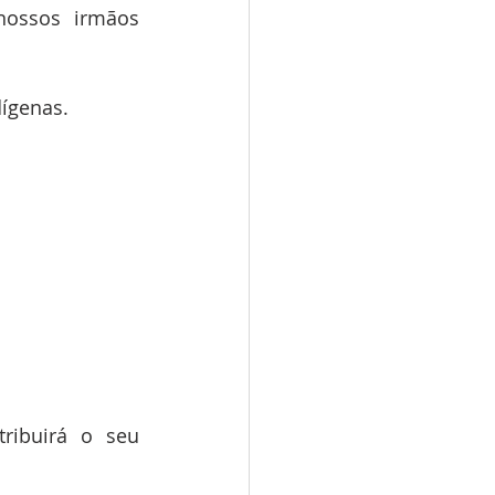
ossos irmãos 
ígenas.
ibuirá o seu 