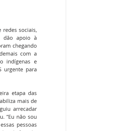
redes sociais, 
 dão apoio à 
oram chegando 
demais com a 
 indígenas e 
 urgente para 
ira etapa das 
biliza mais de 
uiu arrecadar 
u. “Eu não sou 
essas pessoas 