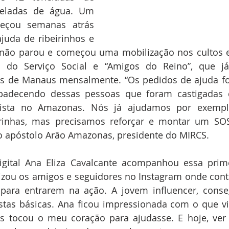
eladas de água. Um 
eçou semanas atrás 
juda de ribeirinhos e 
a não parou e começou uma mobilização nos cultos e 
do Serviço Social e “Amigos do Reino”, que já
tes de Manaus mensalmente. “Os pedidos de ajuda f
adecendo dessas pessoas que foram castigadas 
vista no Amazonas. Nós já ajudamos por exemplo
rinhas, mas precisamos reforçar e montar um SOS
 o apóstolo Arão Amazonas, presidente do MIRCS. 
igital Ana Eliza Cavalcante acompanhou essa prime
izou os amigos e seguidores no Instagram onde conta
para entrarem na ação. A jovem influencer, conseg
stas básicas. Ana ficou impressionada com o que vi
s tocou o meu coração para ajudasse. E hoje, ver 