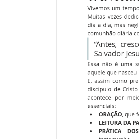
Vivemos um tempo 
Muitas vezes dedic
dia a dia, mas negl
comunhão diária co
“Antes, cre
Salvador Jesus
Essa não é uma s
aquele que nasceu 
E, assim como pre
discípulo de Cristo
acontece por meio
essenciais:
ORAÇÃO
, que 
LEITURA DA P
PRÁTICA DO