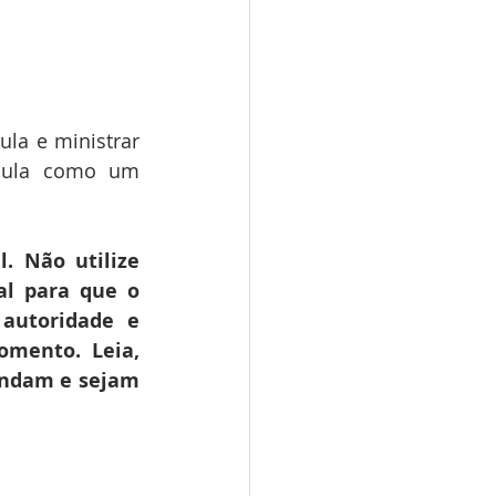
la e ministrar 
lula como um 
. Não utilize 
l para que o 
autoridade e 
mento. Leia, 
endam e sejam 