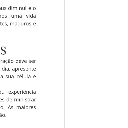
us diminui e o 
mos uma vida 
tes, maduros e 
S
ação deve ser 
ia, apresente 
 sua célula e 
 experiência 
s de ministrar 
o. As maiores 
ão.