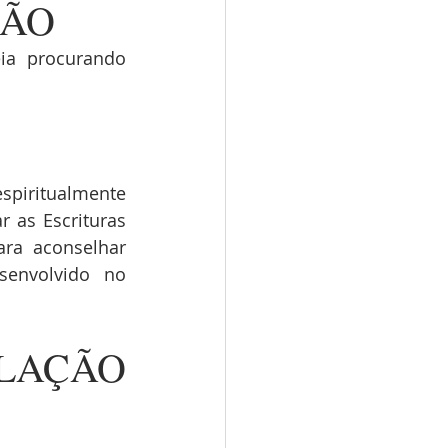
ÇÃO
ia procurando 
spiritualmente 
 as Escrituras 
ra aconselhar 
envolvido no 
LAÇÃO 