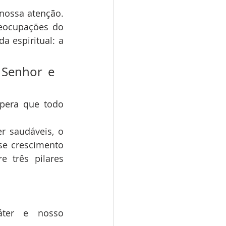
ossa atenção. 
eocupações do 
 espiritual: a 
Senhor e 
era que todo 
 saudáveis, o 
se crescimento 
 três pilares 
ter e nosso 