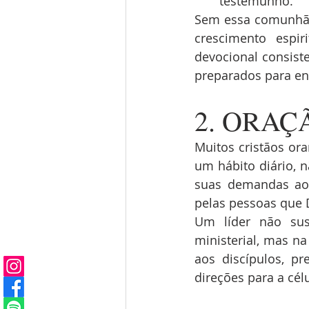
testemunho.
Sem essa comunhão d
crescimento espir
devocional consiste
preparados para enf
2. ORAÇ
Muitos cristãos or
um hábito diário, 
suas demandas ao S
pelas pessoas que 
Um líder não sust
ministerial, mas na
aos discípulos, pr
direções para a cé