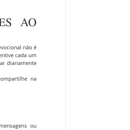
ES AO 
vocional não é 
entive cada um 
r diariamente 
ompartilhe na 
mensagens ou 