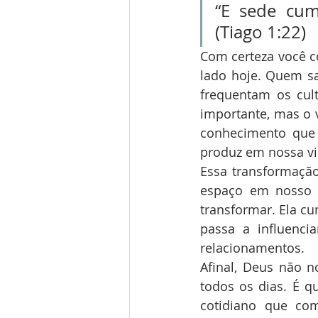
“E sede cum
(Tiago 1:22)
Com certeza você c
lado hoje. Quem sa
frequentam os cult
importante, mas o 
conhecimento que 
produz em nossa vi
Essa transformaçã
espaço em nosso c
transformar. Ela c
passa a influenci
relacionamentos.
Afinal, Deus não n
todos os dias. É q
cotidiano que co