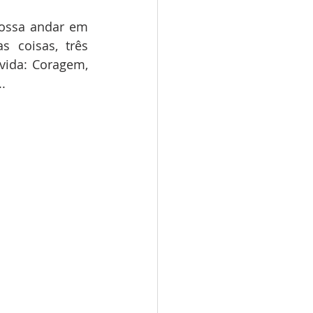
ossa andar em 
 coisas, três 
ida: Coragem, 
.