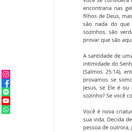
Você se considera u
encontraria nas g
filhos de Deus, ma
são nada do que 
sozinhos, são verd
provar que são aqu
A santidade de uma
intimidade do Senho
(Salmos 25:14), e
provamos se somo
Jesus, se Ele é o
sozinho? Se você co
Você é nova criatu
sua vida. Decida de
pessoa de outrora, 