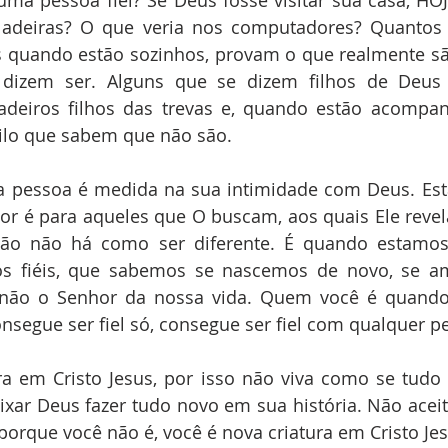
ma pessoa fiel? Se Deus fosse visitar sua casa, HOJ
eladeiras? O que veria nos computadores? Quantos
s quando estão sozinhos, provam o que realmente são
dizem ser. Alguns que se dizem filhos de Deus 
adeiros filhos das trevas e, quando estão acompan
ilo que sabem que não são.
 pessoa é medida na sua intimidade com Deus. Está 
r é para aqueles que O buscam, aos quais Ele revela
ntão não há como ser diferente. É quando estamos
s fiéis, que sabemos se nascemos de novo, se a
u não o Senhor da nossa vida. Quem você é quando
nsegue ser fiel só, consegue ser fiel com qualquer p
ra em Cristo Jesus, por isso não viva como se tudo 
ixar Deus fazer tudo novo em sua história. Não acei
porque você não é, você é nova criatura em Cristo Jes