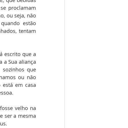
E, que bebidas 
 se proclamam 
, ou seja, não 
quando estão 
hados, tentam 
escrito que a 
 a Sua aliança 
 sozinhos que 
mamos ou não 
 está em casa 
essoa.
fosse velho na 
te ser a mesma 
us.