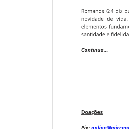
Romanos 6:4 diz q
novidade de vida.
elementos fundame
santidade e fidelid
Continua...
Doações
Pix:
online@mircen