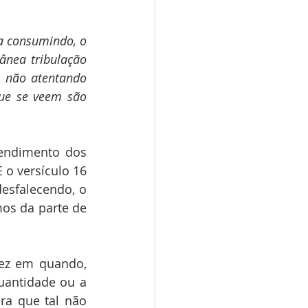
a consumindo, o 
nea tribulação 
 não atentando 
ue se veem são 
endimento dos 
o versículo 16 
sfalecendo, o 
os da parte de 
ez em quando, 
antidade ou a 
a que tal não 