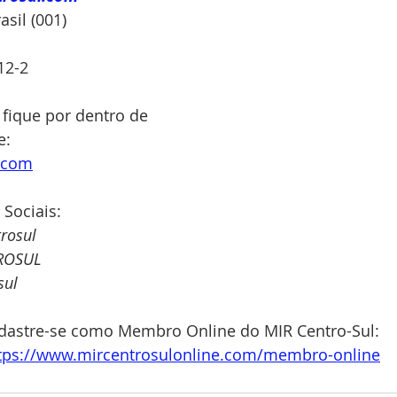
sil (001)
12-2
 fique por dentro de 
: 
e.com
 Sociais:
rosul
ROSUL
sul
dastre-se como Membro Online do MIR Centro-Sul: 
tps://www.mircentrosulonline.com/membro-online