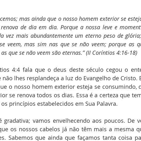
lecemos; mas ainda que o nosso homem exterior se estej
se renova de dia em dia. Porque a nossa leve e momentâ
a vez mais abundantemente um eterno peso de glória;
 se veem, mas sim nas que se não veem; porque as q
as que se não veem são eternas.” (II Coríntios 4:16-18)
ntios 4:4 fala que o deus deste século cegou o ent
 não lhes resplandeça a luz do Evangelho de Cristo. E 
ue o nosso homem exterior esteja se consumindo, de
r se renova todos os dias. Essa é a certeza que tem
os princípios estabelecidos em Sua Palavra.
 é gradativa; vamos envelhecendo aos poucos. De v
ue os nossos cabelos já não têm mais a mesma qu
s. Sabemos que ainda que façamos tanta coisa par