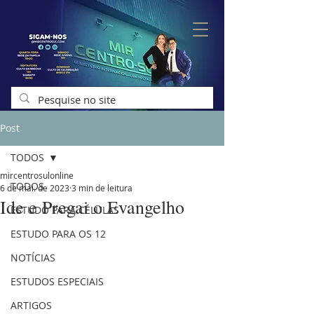
Post
TODOS
mircentrosulonline
TODOS
6 de mai. de 2023
3 min de leitura
Ide e Pregai o Evangelho
ESTUDO PARA CÉLULAS
ESTUDO PARA OS 12
NOTÍCIAS
ESTUDOS ESPECIAIS
ARTIGOS