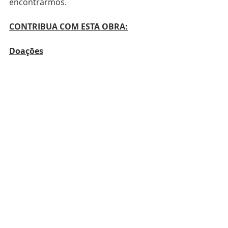
encontrarmos.
CONTRIBUA COM ESTA OBRA:
Doações
Pix: online@mircentrosul.com
Banco: Banco do Brasil (001)
Agência: 4218-8
Conta Corrente: 1.212-2