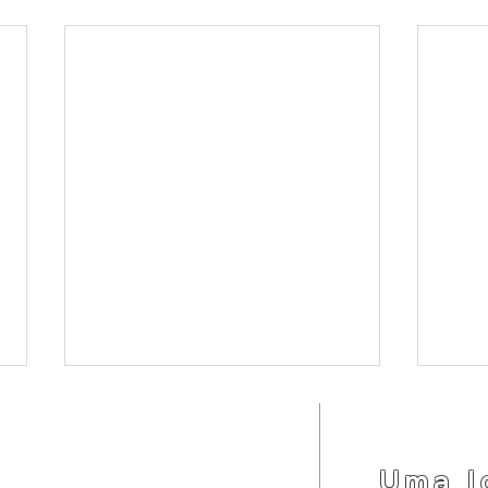
LOCALIZAÇÃO
(92) 3342-7793
(92) 99191-7990
Uma I