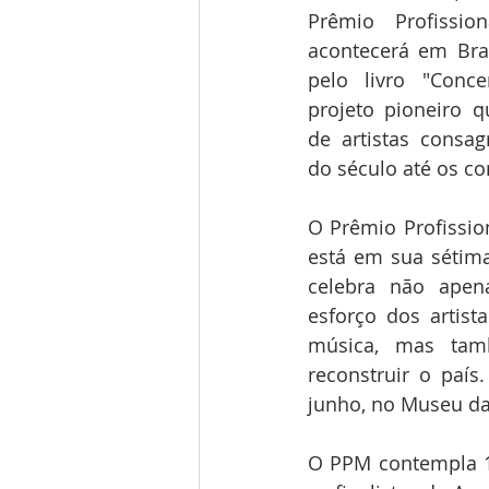
Prêmio Profissio
acontecerá em Brasí
pelo livro "Conce
projeto pioneiro q
de artistas consag
do século até os c
O Prêmio Profissio
está em sua sétima
celebra não apen
esforço dos artist
música, mas tam
reconstruir o país
junho, no Museu da 
O PPM contempla 17