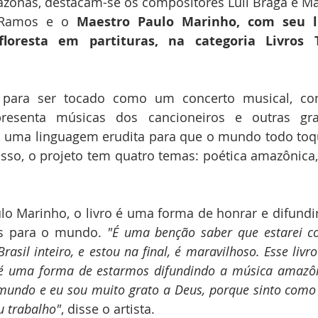
azonas, destacam-se os compositores Luli Braga e Már
 Ramos e o 
Maestro Paulo Marinho, com seu li
oresta em partituras, na categoria Livros T
o para ser tocado como um concerto musical, co
presenta músicas dos cancioneiros e outras gra
uma linguagem erudita para que o mundo todo toque
so, o projeto tem quatro temas: poética amazônica, 
o Marinho, o livro é uma forma de honrar e difundir
os para o mundo. 
"É uma benção saber que estarei c
rasil inteiro, e estou na final, é maravilhoso. Esse livr
 é uma forma de estarmos difundindo a música amazônic
undo e eu sou muito grato a Deus, porque sinto como 
 trabalho"
, disse o artista.