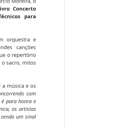
cio Moreira, o 
vro Concerto 
écnicos para 
m orquestra e 
ndes canções 
 o repertório 
o sacro, mitos 
 a música e os 
oncorrendo com 
o é para honra e 
a, os artistas 
sendo um sinal 