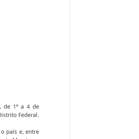
 de 1º a 4 de 
strito Federal.
país e, entre 