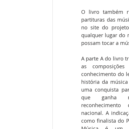
O livro também r
partituras das músi
no site do projet
qualquer lugar do 
possam tocar a músi
A parte A do livro t
as composições 
conhecimento do le
história da música
uma conquista para
que ganha m
reconhecimento 
nacional. A indica
como finalista do P
Música é um re