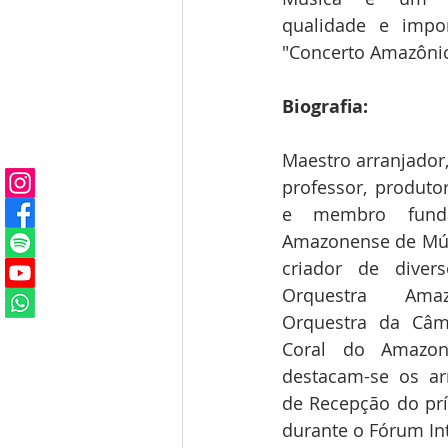
qualidade e impor
"Concerto Amazônic
Biografia:
Maestro arranjador,
professor, produto
e membro funda
Amazonense de Músi
criador de divers
Orquestra Amazo
Orquestra da Câm
Coral do Amazona
destacam-se os arr
de Recepção do prí
durante o Fórum Int