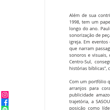
Além de sua contr
1998, tem um papel
longo do ano. Paul
sonorização de peça
igreja. Em eventos
que narram passage
sonoros e visuais,
Centro-Sul, cons
histórias bíblicas”,
Com um portfólio qu
arranjos para co
publicidade amazo
trajetória, a SASO
posição como líde