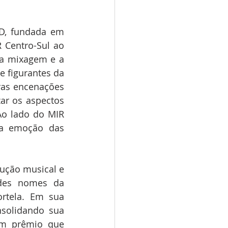
D, fundada em 
 Centro-Sul ao 
a mixagem e a 
 figurantes da 
ras encenações 
r os aspectos 
Ao lado do MIR 
a emoção das 
ução musical e 
des nomes da 
rtela. Em sua 
solidando sua 
um prêmio que 