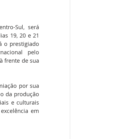
ro-Sul, será 
s 19, 20 e 21 
o prestigiado 
acional pelo 
 frente de sua 
iação por sua 
o da produção 
is e culturais 
xcelência em 