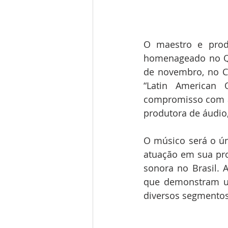
O maestro e produ
homenageado no Qua
de novembro, no Ce
“Latin American 
compromisso com a q
produtora de áudi
O músico será o ún
atuação em sua pro
sonora no Brasil. A
que demonstram um
diversos segmentos