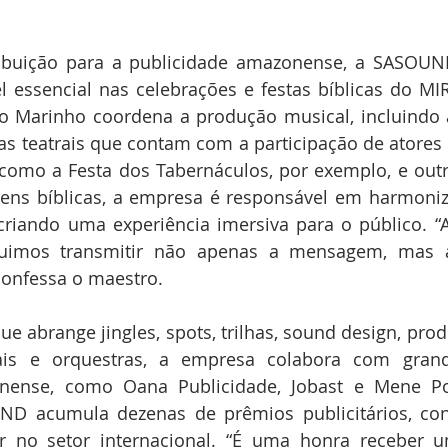
ibuição para a publicidade amazonense, a SASOUN
 essencial nas celebrações e festas bíblicas do MIR
o Marinho coordena a produção musical, incluindo 
s teatrais que contam com a participação de atores e
 como a Festa dos Tabernáculos, por exemplo, e out
ns bíblicas, a empresa é responsável em harmoniza
 criando uma experiência imersiva para o público. “
eguimos transmitir não apenas a mensagem, mas 
 confessa o maestro. 
e abrange jingles, spots, trilhas, sound design, prod
rais e orquestras, a empresa colabora com gran
nense, como Oana Publicidade, Jobast e Mene Po
UND acumula dezenas de prêmios publicitários, con
r no setor internacional. “É uma honra receber 