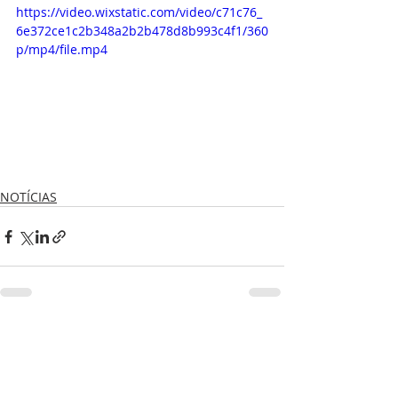
https://video.wixstatic.com/video/c71c76_
6e372ce1c2b348a2b2b478d8b993c4f1/360
p/mp4/file.mp4
NOTÍCIAS
Posts recentes
Ver tudo