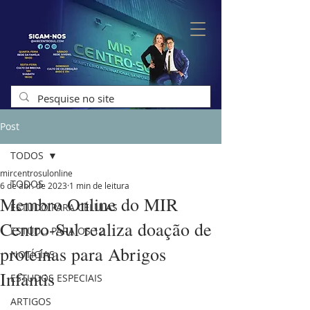
Post
TODOS
mircentrosulonline
TODOS
6 de abr. de 2023
1 min de leitura
Membro Online do MIR
ESTUDO PARA CÉLULAS
Centro-Sul realiza doação de
ESTUDO PARA OS 12
proteínas para Abrigos
NOTÍCIAS
Infantis
ESTUDOS ESPECIAIS
ARTIGOS