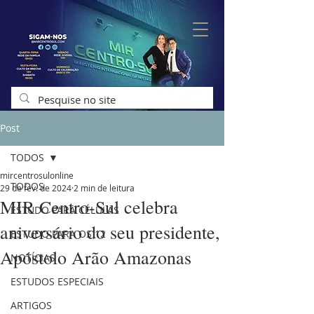
Post
TODOS
mircentrosulonline
TODOS
29 de fev. de 2024
2 min de leitura
MIR Centro-Sul celebra
ESTUDO PARA CÉLULAS
aniversário do seu presidente,
ESTUDO PARA OS 12
Apóstolo Arão Amazonas
NOTÍCIAS
ESTUDOS ESPECIAIS
ARTIGOS