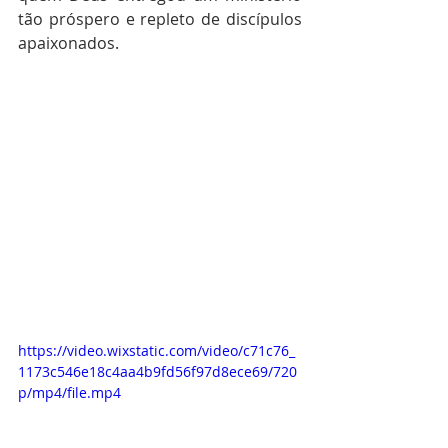
tão próspero e repleto de discípulos 
apaixonados.
https://video.wixstatic.com/video/c71c76_
1173c546e18c4aa4b9fd56f97d8ece69/720
p/mp4/file.mp4