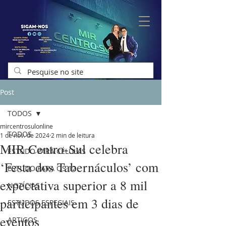
Post
TODOS
mircentrosulonline
TODOS
1 de nov. de 2024
2 min de leitura
MIR Centro-Sul celebra
ESTUDO PARA CÉLULAS
‘Festa dos Tabernáculos’ com
ESTUDO PARA OS 12
expectativa superior a 8 mil
NOTÍCIAS
participantes em 3 dias de
ESTUDOS ESPECIAIS
eventos
ARTIGOS