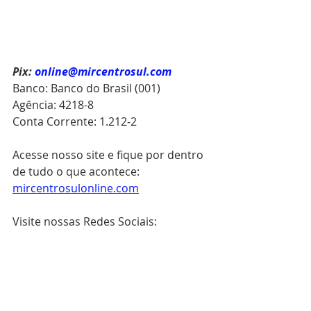
Pix:
online@mircentrosul.com
Banco: Banco do Brasil (001)
Agência: 4218-8
Conta Corrente: 1.212-2
Acesse nosso site e fique por dentro 
de tudo o que acontece: 
mircentrosulonline.com
Visite nossas Redes Sociais:
Instagram: @mircentrosul
Youtube: @MIRCENTROSUL
Facebook: mircentrosul
Cadastre-se como Membro Online 