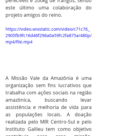
perecíveis e 200kg de frangos, sendo 
este último uma colaboração do 
projeto amigos do reino.
https://video.wixstatic.com/video/c71c76_
2905fb9fc16d46f296a0a59fc2fa875a/480p/
mp4/file.mp4
A Missão Vale da Amazônia é uma 
organização sem fins lucrativos que 
trabalha com ações sociais na região 
amazônica, buscando levar 
assistência e melhoria de vida para 
as populações locais. A doação 
realizada pelo MIR Centro-Sul e pelo 
Instituto Galileu tem como objetivo 