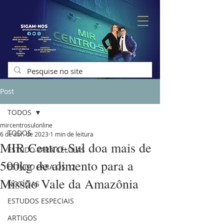
Post
TODOS
mircentrosulonline
TODOS
6 de abr. de 2023
1 min de leitura
MIR Centro-Sul doa mais de
ESTUDO PARA CÉLULAS
500kg de alimento para a
ESTUDO PARA OS 12
Missão Vale da Amazônia
NOTÍCIAS
ESTUDOS ESPECIAIS
ARTIGOS