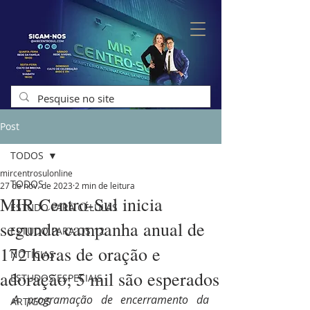
Post
TODOS
mircentrosulonline
TODOS
27 de nov. de 2023
2 min de leitura
MIR Centro-Sul inicia
ESTUDO PARA CÉLULAS
segunda campanha anual de
ESTUDO PARA OS 12
172 horas de oração e
NOTÍCIAS
adoração; 5 mil são esperados
ESTUDOS ESPECIAIS
A programação de encerramento da 
ARTIGOS