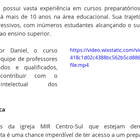
 possui vasta experiência em cursos preparatórios
 mais de 10 anos na área educacional. Sua trajetó
ressivos, com inúmeros estudantes alcançando o su
ao ensino superior.
r Daniel, o curso 
https://video.wixstatic.com/
418c1d02c4388bc562b5cd886
uipe de professores 
file.mp4
os e qualificados, 
ontribuir com o 
ntelectual dos 
ca
 da igreja MIR Centro-Sul que estejam dentr
a é uma chance imperdível de ter acesso a um prepar