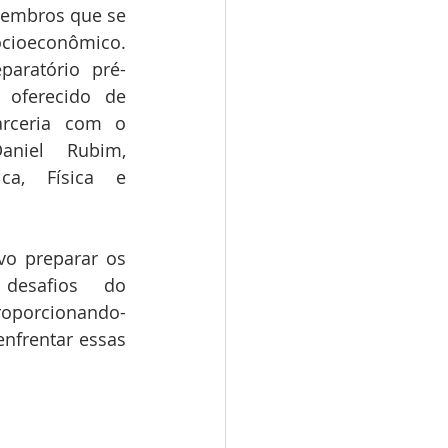
embros que se 
ioeconômico. 
paratório pré-
oferecido de 
rceria com o 
niel Rubim, 
ca, Física e 
o preparar os 
desafios do 
roporcionando-
nfrentar essas 