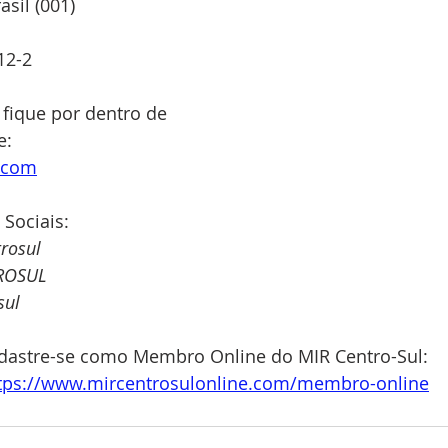
sil (001)
12-2
 fique por dentro de 
: 
e.com
 Sociais:
rosul
ROSUL
sul
dastre-se como Membro Online do MIR Centro-Sul: 
tps://www.mircentrosulonline.com/membro-online