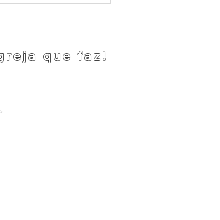
greja que faz!
 Social no CENTRAVES
cuidado, acolhimento e
os
.
ança