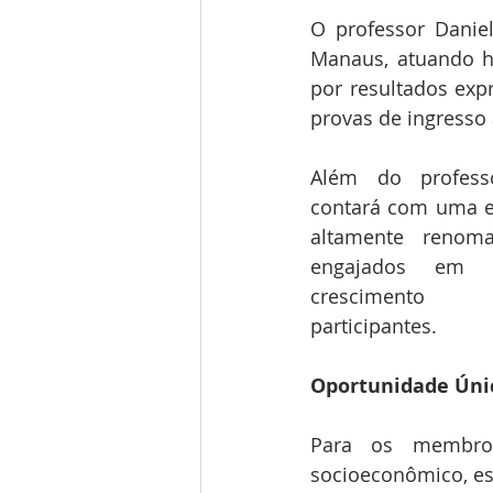
O professor Daniel
Manaus, atuando há
por resultados exp
provas de ingresso 
Além do professo
contará com uma eq
altamente renomad
engajados em c
crescimento i
participantes.
Oportunidade Úni
Para os membros
socioeconômico, est