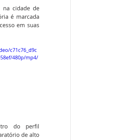
 na cidade de 
ria é marcada 
cesso em suas 
video/c71c76_d9c
58ef/480p/mp4/
o do perfil 
atório de alto 