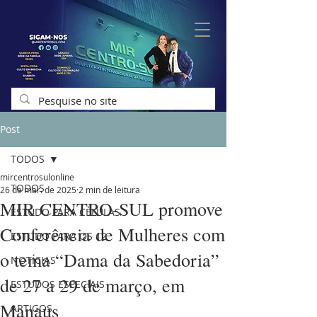
Post
TODOS
mircentrosulonline
TODOS
26 de mar. de 2025
2 min de leitura
MIR CENTRO-SUL promove
ESTUDO PARA CÉLULAS
Conferência de Mulheres com
ESTUDO PARA OS 12
o tema “Dama da Sabedoria”
NOTÍCIAS
de 27 a 29 de março, em
ESTUDOS ESPECIAIS
Manaus
ARTIGOS