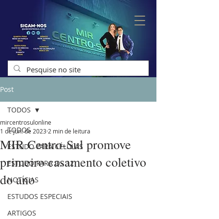
Post
TODOS
mircentrosulonline
TODOS
1 de jun. de 2023
2 min de leitura
MIR Centro-Sul promove
ESTUDO PARA CÉLULAS
primeiro casamento coletivo
ESTUDO PARA OS 12
do ano
NOTÍCIAS
ESTUDOS ESPECIAIS
ARTIGOS