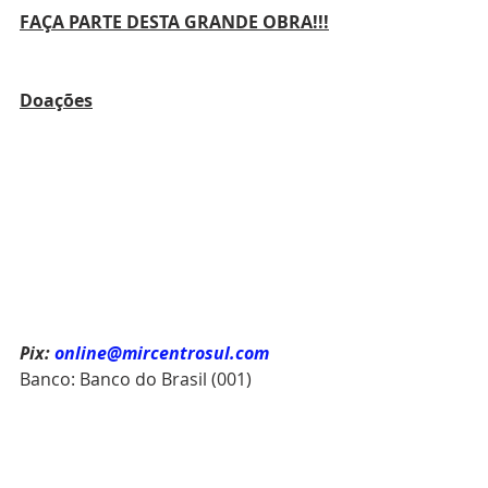
FAÇA PARTE DESTA GRANDE OBRA!!!
Doações
Pix:
online@mircentrosul.com
Banco: Banco do Brasil (001)
Agência: 4218-8
Conta Corrente: 1.212-2
Acesse nosso site e fique por dentro 