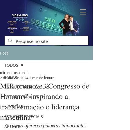
Post
TODOS
mircentrosulonline
TODOS
2 de dez. de 2024
2 min de leitura
MIR promove “Congresso de
ESTUDO PARA CÉLULAS
Homens” inspirando a
ESTUDO PARA OS 12
transformação e liderança
NOTÍCIAS
masculina
ESTUDOS ESPECIAIS
O evento ofereceu palavras impactantes 
ARTIGOS