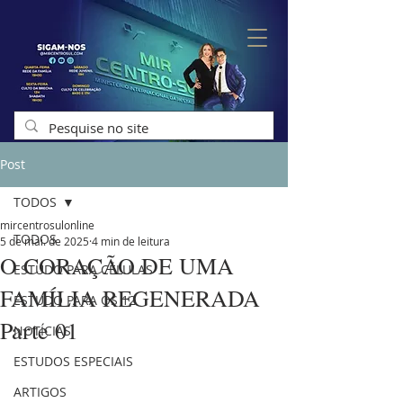
Post
TODOS
mircentrosulonline
TODOS
5 de mai. de 2025
4 min de leitura
O CORAÇÃO DE UMA
ESTUDO PARA CÉLULAS
FAMÍLIA REGENERADA
ESTUDO PARA OS 12
Parte 01
NOTÍCIAS
ESTUDOS ESPECIAIS
ARTIGOS