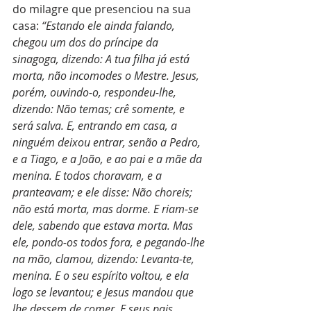
do milagre que presenciou na sua 
casa: 
“Estando ele ainda falando, 
chegou um dos do príncipe da 
sinagoga, dizendo: A tua filha já está 
morta, não incomodes o Mestre. Jesus, 
porém, ouvindo-o, respondeu-lhe, 
dizendo: Não temas; crê somente, e 
será salva. E, entrando em casa, a 
ninguém deixou entrar, senão a Pedro, 
e a Tiago, e a João, e ao pai e a mãe da 
menina. E todos choravam, e a 
pranteavam; e ele disse: Não choreis; 
não está morta, mas dorme. E riam-se 
dele, sabendo que estava morta. Mas 
ele, pondo-os todos fora, e pegando-lhe 
na mão, clamou, dizendo: Levanta-te, 
menina. E o seu espírito voltou, e ela 
logo se levantou; e Jesus mandou que 
lhe dessem de comer. E seus pais 