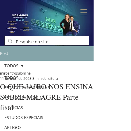
Post
TODOS
mircentrosulonline
TODOS
11 de mar. de 2023
3 min de leitura
O QUE JAIRO NOS ENSINA
ESTUDO PARA CÉLULAS
SOBRE MILAGRE Parte
ESTUDO PARA OS 12
final
NOTÍCIAS
ESTUDOS ESPECIAIS
ARTIGOS