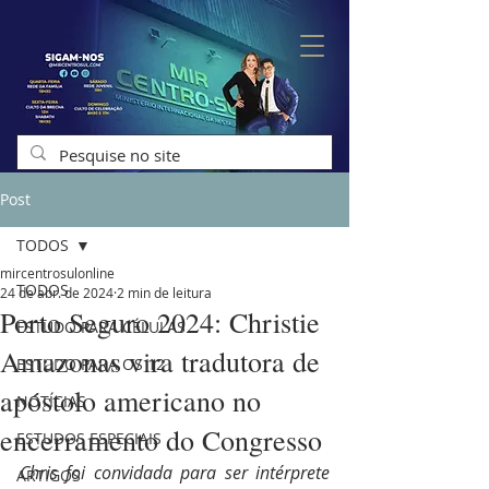
Post
TODOS
mircentrosulonline
TODOS
24 de abr. de 2024
2 min de leitura
Porto Seguro 2024: Christie
ESTUDO PARA CÉLULAS
Amazonas vira tradutora de
ESTUDO PARA OS 12
apóstolo americano no
NOTÍCIAS
encerramento do Congresso
ESTUDOS ESPECIAIS
Chris foi convidada para ser intérprete 
ARTIGOS