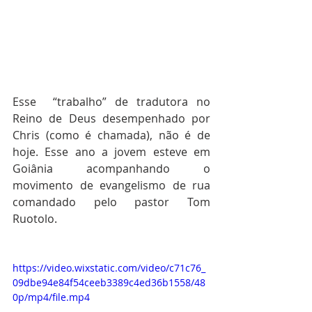
Esse  “trabalho” de tradutora no 
Reino de Deus desempenhado por 
Chris (como é chamada), não é de 
hoje. Esse ano a jovem esteve em 
Goiânia acompanhando o 
movimento de evangelismo de rua 
comandado pelo pastor Tom 
Ruotolo.
https://video.wixstatic.com/video/c71c76_
09dbe94e84f54ceeb3389c4ed36b1558/48
0p/mp4/file.mp4