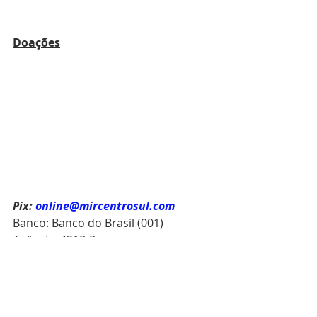
Doações
Pix:
online@mircentrosul.com
Banco: Banco do Brasil (001)
Agência: 4218-8
Conta Corrente: 1.212-2
Acesse nosso site e fique por dentro 
de tudo o que acontece: 