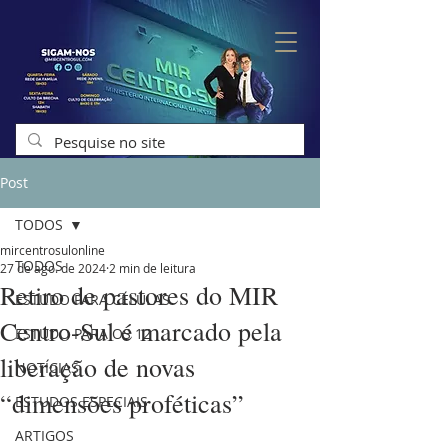
Post
TODOS
mircentrosulonline
TODOS
27 de ago. de 2024
2 min de leitura
Retiro de pastores do MIR
ESTUDO PARA CÉLULAS
Centro-Sul é marcado pela
ESTUDO PARA OS 12
liberação de novas
NOTÍCIAS
“dimensões proféticas”
ESTUDOS ESPECIAIS
ARTIGOS