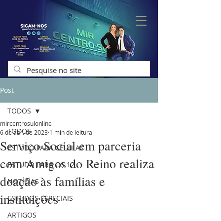
Post
TODOS
mircentrosulonline
TODOS
6 de abr. de 2023
1 min de leitura
Serviço Social em parceria
ESTUDO PARA CÉLULAS
com Amigos do Reino realiza
ESTUDO PARA OS 12
doação às famílias e
NOTÍCIAS
instituições
ESTUDOS ESPECIAIS
ARTIGOS