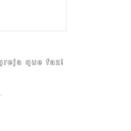
greja que faz!
 Social no CENTRAVES
cuidado, acolhimento e
os
.
ança