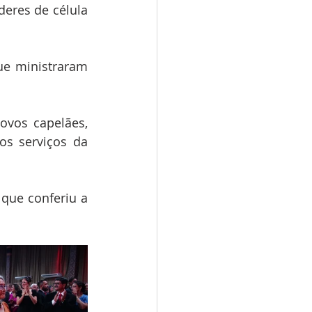
eres de célula 
e ministraram 
vos capelães,  
s serviços da 
que conferiu a 