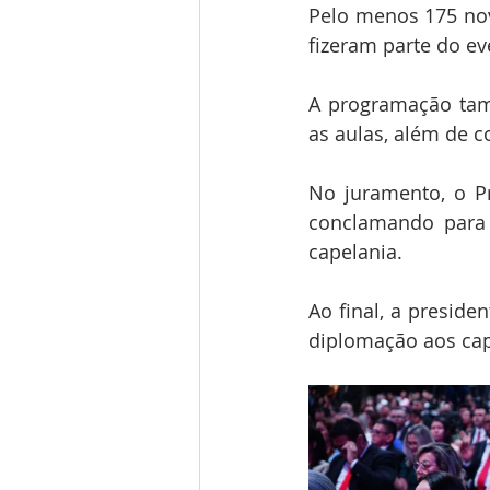
Pelo menos 175 novo
fizeram parte do ev
A programação tam
as aulas, além de c
No juramento, o Pr
conclamando para 
capelania.
Ao final, a preside
diplomação aos cap