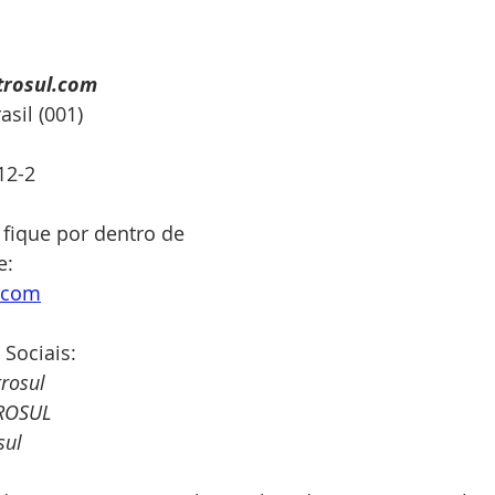
trosul.com
sil (001)
12-2
 fique por dentro de 
: 
e.com
 Sociais:
rosul
ROSUL
sul