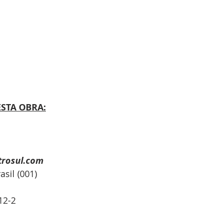
STA OBRA:
trosul.com
sil (001)
12-2