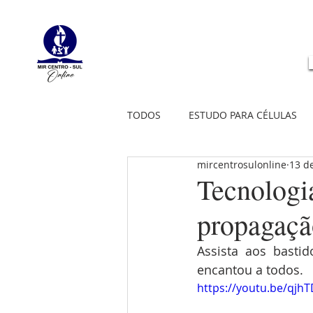
TODOS
ESTUDO PARA CÉLULAS
mircentrosulonline
13 d
Tecnologi
propagaçã
Assista aos basti
encantou a todos.
https://youtu.be/qjh