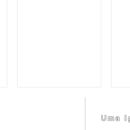
LOCALIZAÇÃO
(92) 3342-7793
(92) 99191-7990
Uma I
Rua Major Gabriel, 1828, 69020-060