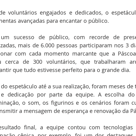
 voluntários engajados e dedicados, o espetácu
amentas avançadas para encantar o público.
 um sucesso de público, com recorde de prese
izadas, mais de 6.000 pessoas participaram nos 3 di
onar com cada momento marcante que a Páscoa r
u cerca de 300 voluntários, que trabalharam ar
antir que tudo estivesse perfeito para o grande dia.
o espetáculo até a sua realização, foram meses de t
e e dedicação por parte da equipe. A escolha do r
uminação, o som, os figurinos e os cenários foram 
ansmitir a mensagem de esperança e renovação da P
esultado final, a equipe contou com tecnologias 
nação cênica, por exemplo, foi um dos destaques d