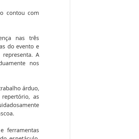
lo contou com 
nça nas três 
as do evento e 
epresenta. A 
duamente nos 
rabalho árduo, 
epertório, as 
cuidadosamente 
áscoa.
e ferramentas 
o espetáculo, 