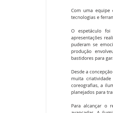
Com uma equipe de
tecnologias e ferr
O espetáculo foi
apresentações real
puderam se emoci
produção envolve
bastidores para gar
Desde a concepção d
muita criatividad
coreografias, a il
planejados para tr
Para alcançar o r
avançadas. A ilumi