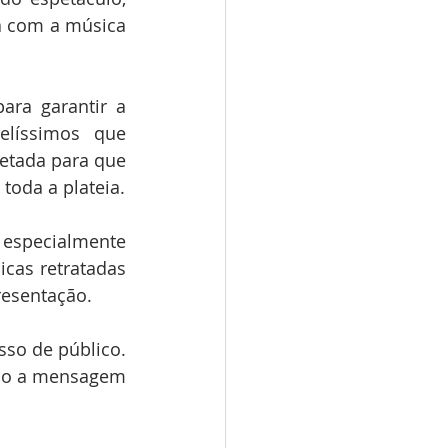
 com a música 
ra garantir a 
líssimos que 
etada para que 
toda a plateia.
especialmente 
cas retratadas 
resentação.
so de público. 
do a mensagem 