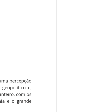
 uma percepção 
eopolítico e, 
nteiro, com os 
ia e o grande 