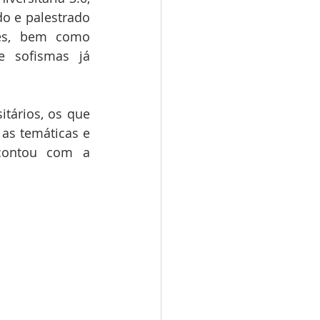
o e palestrado 
es, bem como 
 sofismas já 
ários, os que 
as temáticas e 
contou com a 