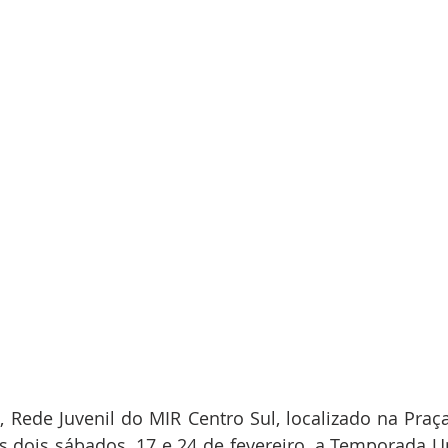
, Rede Juvenil do MIR Centro Sul, localizado na Praça 
s dois sábados, 17 e 24 de fevereiro, a Temporada Univ