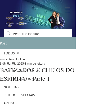
Post
TODOS
mircentrosulonline
TODOS
3 de mar. de 2025
3 min de leitura
BATIZADOS E CHEIOS DO
ESTUDO PARA CÉLULAS
ESPÍRITO - Parte 1
ESTUDO PARA OS 12
NOTÍCIAS
ESTUDOS ESPECIAIS
ARTIGOS