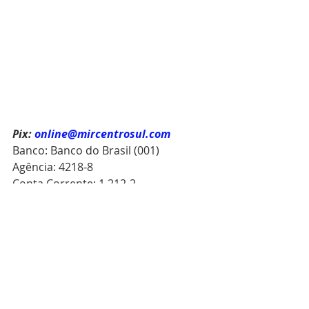
Pix:
online@mircentrosul.com
Banco: Banco do Brasil (001)
Agência: 4218-8
Conta Corrente: 1.212-2
Acesse nosso site e fique por dentro 
de tudo o que acontece: 
mircentrosulonline.com
Visite nossas Redes Sociais:
Instagram: @mircentrosul