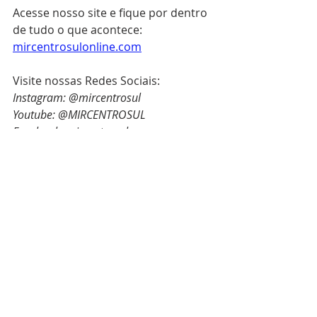
Acesse nosso site e fique por dentro 
de tudo o que acontece: 
mircentrosulonline.com
Visite nossas Redes Sociais:
Instagram: @mircentrosul
Youtube: @MIRCENTROSUL
Facebook: mircentrosul
Cadastre-se como Membro Online 
do MIR Centro-Sul: 
https://www.mircentrosulonline.com/
membro-online
ESTUDO PARA OS 12