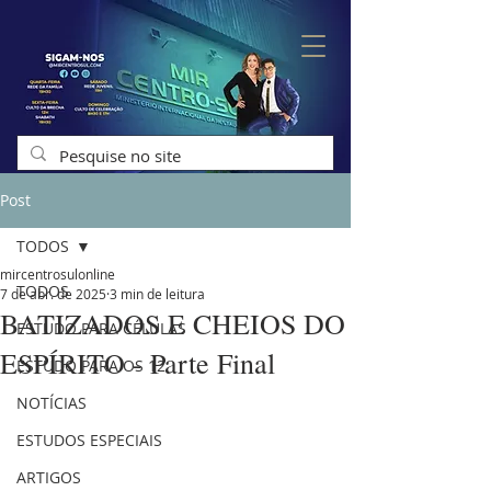
Post
TODOS
mircentrosulonline
TODOS
7 de abr. de 2025
3 min de leitura
BATIZADOS E CHEIOS DO
ESTUDO PARA CÉLULAS
ESPÍRITO - Parte Final
ESTUDO PARA OS 12
NOTÍCIAS
ESTUDOS ESPECIAIS
ARTIGOS