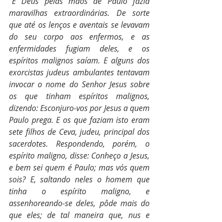
“E Deus pelas mãos de Paulo fazia 
maravilhas extraordinárias. De sorte 
que até os lenços e aventais se levavam 
do seu corpo aos enfermos, e as 
enfermidades fugiam deles, e os 
espíritos malignos saíam. E alguns dos 
exorcistas judeus ambulantes tentavam 
invocar o nome do Senhor Jesus sobre 
os que tinham espíritos malignos, 
dizendo: Esconjuro-vos por Jesus a quem 
Paulo prega. E os que faziam isto eram 
sete filhos de Ceva, judeu, principal dos 
sacerdotes. Respondendo, porém, o 
espírito maligno, disse: Conheço a Jesus, 
e bem sei quem é Paulo; mas vós quem 
sois? E, saltando neles o homem que 
tinha o espírito maligno, e 
assenhoreando-se deles, pôde mais do 
que eles; de tal maneira que, nus e 