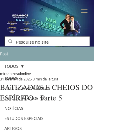
Post
TODOS
mircentrosulonline
TODOS
31 de mar. de 2025
3 min de leitura
BATIZADOS E CHEIOS DO
ESTUDO PARA CÉLULAS
ESPÍRITO - Parte 5
ESTUDO PARA OS 12
NOTÍCIAS
ESTUDOS ESPECIAIS
ARTIGOS