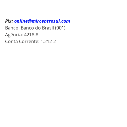
Pix:
online@mircentrosul.com
Banco: Banco do Brasil (001)
Agência: 4218-8
Conta Corrente: 1.212-2
Acesse nosso site e fique por dentro 
de tudo o que acontece: 
mircentrosulonline.com
Visite nossas Redes Sociais:
Instagram: @mircentrosul
Youtube: @MIRCENTROSUL
Facebook: mircentrosul
Cadastre-se como Membro Online 
do MIR Centro-Sul: 