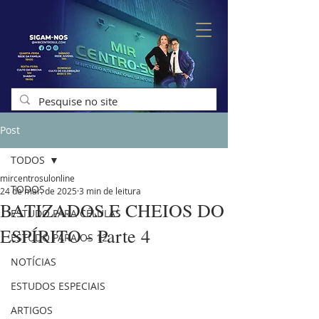
Post
TODOS
mircentrosulonline
TODOS
24 de mar. de 2025
3 min de leitura
BATIZADOS E CHEIOS DO
ESTUDO PARA CÉLULAS
ESPÍRITO - Parte 4
ESTUDO PARA OS 12
NOTÍCIAS
ESTUDOS ESPECIAIS
ARTIGOS