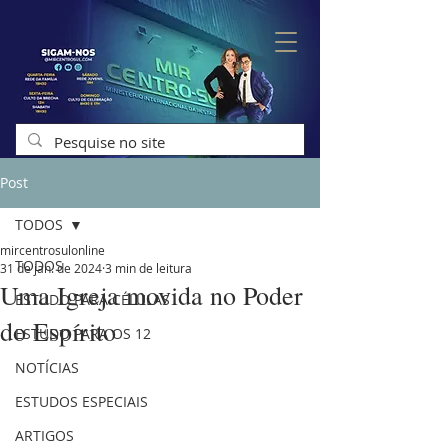
Post
TODOS
mircentrosulonline
TODOS
31 de jan. de 2024
3 min de leitura
Uma Igreja movida no Poder
ESTUDO PARA CÉLULAS
do Espírito
ESTUDO PARA OS 12
NOTÍCIAS
ESTUDOS ESPECIAIS
ARTIGOS