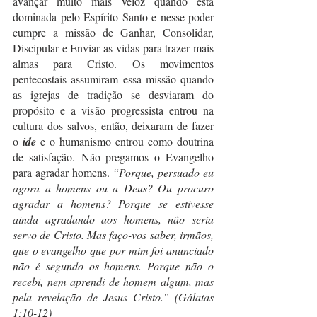
avançar muito mais veloz quando está 
dominada pelo Espírito Santo e nesse poder 
cumpre a missão de Ganhar, Consolidar, 
Discipular e Enviar as vidas para trazer mais 
almas para Cristo. Os movimentos 
pentecostais assumiram essa missão quando 
as igrejas de tradição se desviaram do 
propósito e a visão progressista entrou na 
cultura dos salvos, então, deixaram de fazer 
o 
ide
 e o humanismo entrou como doutrina 
de satisfação. Não pregamos o Evangelho 
para agradar homens. 
“Porque, persuado eu 
agora a homens ou a Deus? Ou procuro 
agradar a homens? Porque se estivesse 
ainda agradando aos homens, não seria 
servo de Cristo. Mas faço-vos saber, irmãos, 
que o evangelho que por mim foi anunciado 
não é segundo os homens. Porque não o 
recebi, nem aprendi de homem algum, mas 
pela revelação de Jesus Cristo.” (Gálatas 
1:10-12)