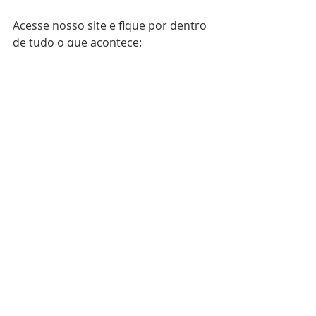
Acesse nosso site e fique por dentro 
de tudo o que acontece: 
mircentrosulonline.com
Visite nossas Redes Sociais:
Instagram: @mircentrosul
Youtube: @MIRCENTROSUL
Facebook: mircentrosul
Cadastre-se como Membro Online 
do MIR Centro-Sul: 
https://www.mircentrosulonline.com/
membro-online
ESTUDOS ESPECIAIS