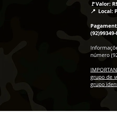
🚩Valor: R
Local: 
📍
Pagamentos
(92)99349-
Informaçõe
número (9
IMPORTANTE
grupo de 
grupo iden