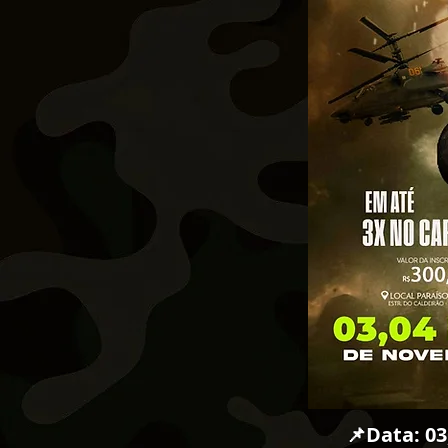
Data: 0
📌